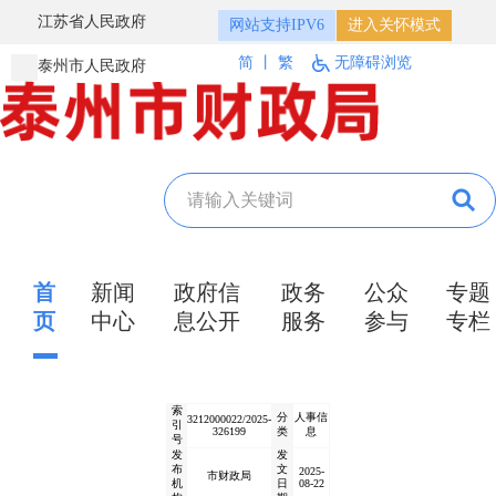
江苏省人民政府
网站支持IPV6
进入关怀模式
简
丨
繁
无障碍浏览
泰州市人民政府
首
新闻
政府信
政务
公众
专题
页
中心
息公开
服务
参与
专栏
索
分
人事信
3212000022/2025-
引
326199
类
息
号
发
发
布
文
2025-
市财政局
机
日
08-22