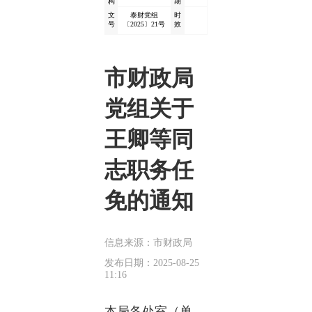
构
期
文
泰财党组
时
号
〔2025〕21号
效
市财政局
党组关于
王卿等同
志职务任
免的通知
信息来源：市财政局
发布日期：2025-08-25
11:16
本局各处室（单