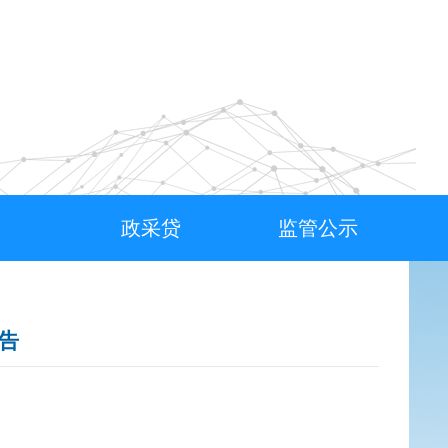
政采贷
监管公示
告