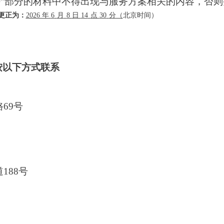
评”部分的材料中不得出现与服务方案相关的内容，否
更正为：
2026 年
6
月
8
日
14
点
30
分（
北京时间）
按以下方式联系
）
69号
188号