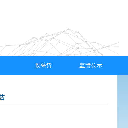
政采贷
监管公示
告