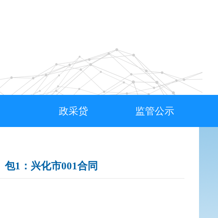
政采贷
监管公示
包1：兴化市001合同