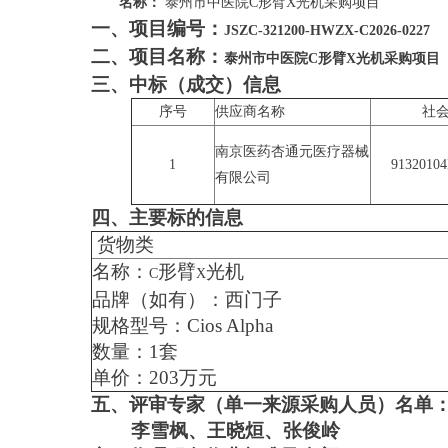
名称：
泰州市中医院C形臂X光机采购项目
一、项目编号：
JSZC-321200-HWZX-C2026-0227
二、项目名称：
泰州市中医院C形臂X光机采购项目
三、中标（成交）信息
序号
供应商名称
社
南京医药杏通元医疗器械
1
9132010
有限公司
四、主要标的信息
货物类
名称：
形臂
光机
C
X
品牌（如有）：西门子
规格型号：Cios Alpha
数量：1套
单价：203万元
五、评审专家（单一来源采购人员）名单
李雪枫、王晓烜、张俊岭