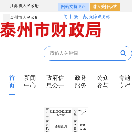
江苏省人民政府
网站支持IPV6
进入关怀模式
简
丨
繁
无障碍浏览
泰州市人民政府
首
新闻
政府信
政务
公众
专题
页
中心
息公开
服务
参与
专栏
索
分
部门文
3212000022/2025-
引
327904
类
件
号
发
发
布
文
2025-
市财政局
机
日
12-22