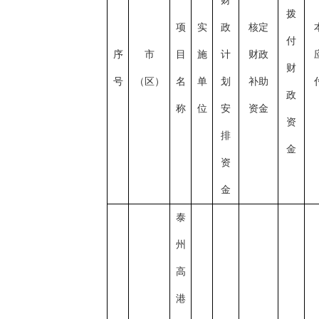
财
拨
项
实
政
核定
付
序
市
目
施
计
财政
财
号
（区）
名
单
划
补助
政
称
位
安
资金
资
排
金
资
金
泰
州
高
港