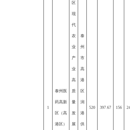
区
现
代
农
泰
业
州
产
市
业
高
高
港
泰州医
质
区
药高新
量
润
1
520
397.67
156
2
区（高
发
港
港区）
展
供