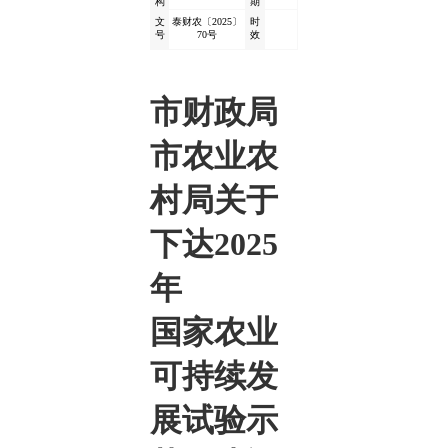
构
期
文
泰财农〔2025〕
时
号
70号
效
市财政局
市农业农
村局关于
下达2025
年
国家农业
可持续发
展试验示