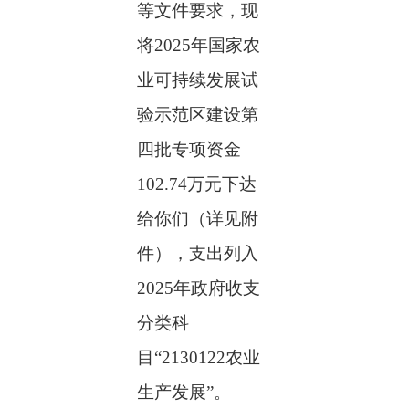
等文件要求，现
将
2025
年国家农
业可持续发展试
验示范区建设第
四批专项资金
102.74
万元下达
给你们（详见附
件），支出列入
2025
年政府收支
分类科
目
“2130122
农业
生产发展
”
。