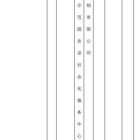
示
销
范
有
园
限
农
公
业
司
社
会
化
服
务
中
心