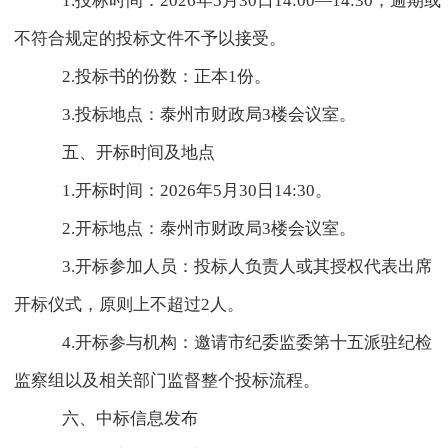
1.
投标时间：
2026
年
5
月
30
日
14:00
—
14:30
，逾期或
不符合规定的投标文件不予以接受。
2.
投标书的份数：正本
1
份。
3.
投标地点：泰州市财政局
3
楼会议室。
五、开标时间及地点
1.
开标时间：
2026
年
5
月
30
日
14:30
。
2.
开标地点：泰州市财政局
3
楼会议室。
3.
开标参加人员：投标人负责人或其授权代表出席
开标仪式，原则上不超过
2
人。
4.
开标参与机构：邀请市纪委监委第十五派驻纪检
监察组以及相关部门监督整个投标流程。
六、中标信息发布