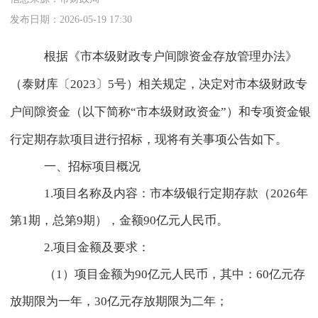
发布日期：2026-05-19 17:30
根据《市本级财政专户间隙资金存放管理办法》
（泰财库〔
2023
〕
5
号）相关规定，决定对市本级财政专
户间隙资金（以下简称
“
市本级财政资金
”
）和专项资金银
行定期存款项目进行招标，现将有关事项公告如下。
一、招标项目概况
1.
项目名称及内容：市本级银行定期存款（
2026
年
第
1
期，总第
9
期），金额
90
亿元人民币。
2.
项目金额及要求：
（
1
）项目金额为
90
亿元人民币，其中：
60
亿元存
放期限为一年，
30
亿元存放期限为二年；